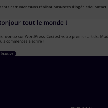
sants
Instruments
Nos réalisations
Notes d’ingénierie
Contact
Bonjour tout le monde !
ienvenue sur WordPress. Ceci est votre premier article. Mod
uis commencez à écrire !
écouvrir
INSTRUMENTS