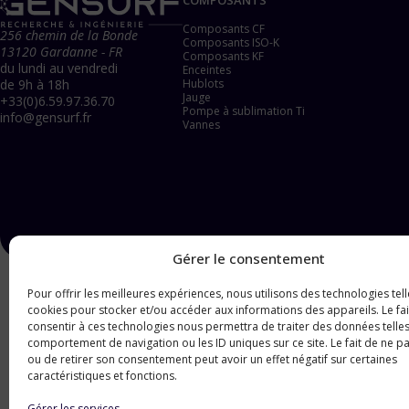
Composants CF
256 chemin de la Bonde
Composants ISO-K
13120 Gardanne - FR
Composants KF
du lundi au vendredi
Enceintes
Hublots
de 9h à 18h
Jauge
+33(0)6.59.97.36.70
Pompe à sublimation Ti
info@gensurf.fr
Vannes
Gérer le consentement
Pour offrir les meilleures expériences, nous utilisons des technologies tell
cookies pour stocker et/ou accéder aux informations des appareils. Le fai
consentir à ces technologies nous permettra de traiter des données telles
comportement de navigation ou les ID uniques sur ce site. Le fait de ne p
ou de retirer son consentement peut avoir un effet négatif sur certaines
caractéristiques et fonctions.
Gérer les services