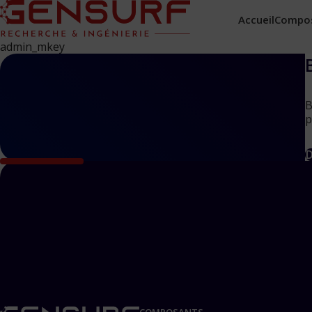
Accueil
Compo
admin_mkey
B
p
D
COMPOSANTS