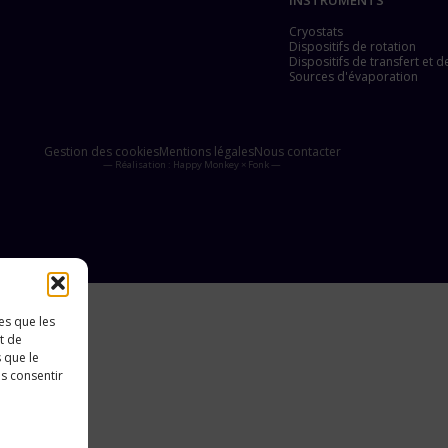
Cryostats
Dispositifs de rotation
Dispositifs de transfert et
Sources d'évaporation
Gestion des cookies
Mentions légales
Nous contacter
— Réalisation :
Happy Monkey
×
Fonk
—
es que les
t de
 que le
as consentir