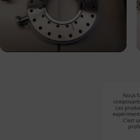
Nous f
composants 
Les produi
expérimental
C’est u
prof