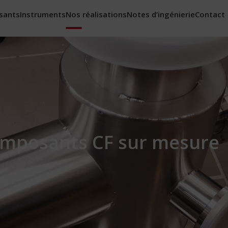
sants
Instruments
Nos réalisations
Notes d’ingénierie
Contact
mposants CF sur mesure