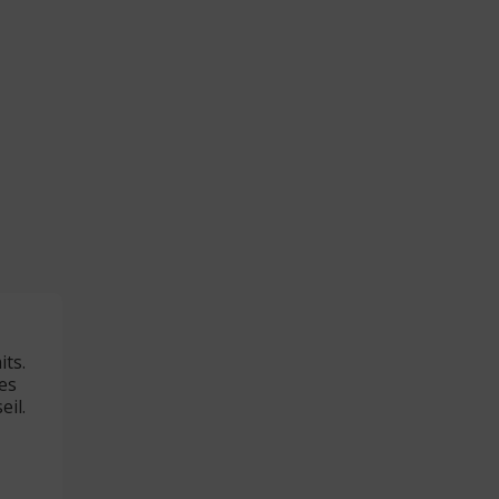
ts.
tes
eil.