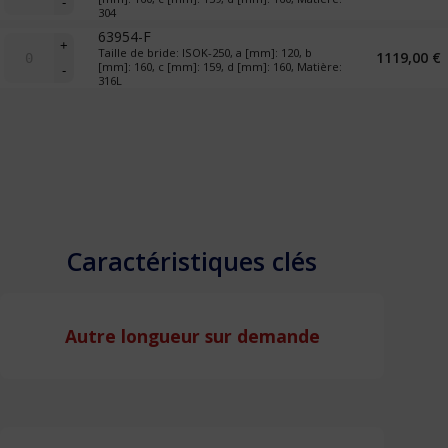
-
Croix
304
réductrice
63954-F
quantité
+
Taille de bride: ISOK-250, a [mm]: 120, b
1119,00
€
de
[mm]: 160, c [mm]: 159, d [mm]: 160, Matière:
-
Croix
316L
réductrice
Ajouter ma sélection
à ma liste de souhaits
Caractéristiques clés
Autre longueur sur demande