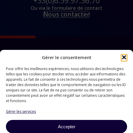
+33(0)6.59.97.36.70
Ou via le formulaire de contact
Nous contacter
Gérer le consentement
Pour offrir les meilleures expériences, nous utilisons des technologies
telles que les cookies pour stocker et/ou accéder aux informations des
appareils. Le fait de consentir à ces technologies nous permettra de
256 chemin de la Bonde
traiter des données telles que le comportement de navigation ou les ID
13120 Gardanne - FR
uniques sur ce site. Le fait de ne pas consentir ou de retirer son
du lundi au vendredi
consentement peut avoir un effet négatif sur certaines caractéristiques
de 9h à 18h
et fonctions.
+33(0)6.59.97.36.70
info@gensurf.fr
Gérer les services
COMPOSANTS
INSTRUMENTS
Composants CF
Cryostats
Accepter
Composants ISO-K
Dispositifs de rotation