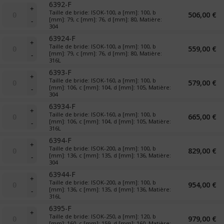
6392-F
quantité
+
Taille de bride: ISOK-100, a [mm]: 100, b
506,00
€
de
[mm]: 79, c [mm]: 76, d [mm]: 80, Matière:
-
Croix
304
réductrice
63924-F
quantité
+
Taille de bride: ISOK-100, a [mm]: 100, b
559,00
€
de
[mm]: 79, c [mm]: 76, d [mm]: 80, Matière:
-
Croix
316L
réductrice
6393-F
quantité
+
Taille de bride: ISOK-160, a [mm]: 100, b
579,00
€
de
[mm]: 106, c [mm]: 104, d [mm]: 105, Matière:
-
Croix
304
réductrice
63934-F
quantité
+
Taille de bride: ISOK-160, a [mm]: 100, b
665,00
€
de
[mm]: 106, c [mm]: 104, d [mm]: 105, Matière:
-
Croix
316L
réductrice
6394-F
quantité
+
Taille de bride: ISOK-200, a [mm]: 100, b
829,00
€
de
[mm]: 136, c [mm]: 135, d [mm]: 136, Matière:
-
Croix
304
réductrice
63944-F
quantité
+
Taille de bride: ISOK-200, a [mm]: 100, b
954,00
€
de
[mm]: 136, c [mm]: 135, d [mm]: 136, Matière:
-
Croix
316L
réductrice
6395-F
quantité
+
Taille de bride: ISOK-250, a [mm]: 120, b
979,00
€
de
[mm]: 160, c [mm]: 159, d [mm]: 160, Matière: