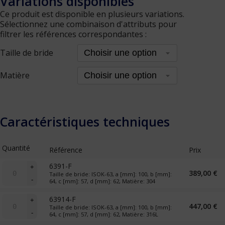
Variations disponibles
Ce produit est disponible en plusieurs variations.
Sélectionnez une combinaison d'attributs pour
filtrer les références correspondantes :
Taille de bride
Matière
Caractéristiques techniques
Quantité
Référence
Prix
quantité
6391-F
+
389,00
€
de
Taille de bride: ISOK-63, a [mm]: 100, b [mm]:
-
64, c [mm]: 57, d [mm]: 62, Matière: 304
Croix
réductrice
quantité
63914-F
+
447,00
€
de
Taille de bride: ISOK-63, a [mm]: 100, b [mm]:
-
64, c [mm]: 57, d [mm]: 62, Matière: 316L
Croix
réductrice