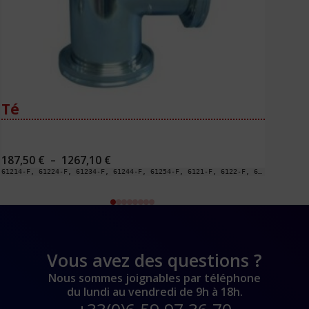
Té
Té
Plage
187,50
€
–
1267,10
€
320
de
61214-F, 61224-F, 61234-F, 61244-F, 61254-F, 6121-F, 6122-F, 6123-F, 6124-F, 6125-F
6155-
prix :
187,50 €
à
1267,10 €
Vous avez des questions ?
Nous sommes joignables par téléphone
du lundi au vendredi de 9h à 18h.