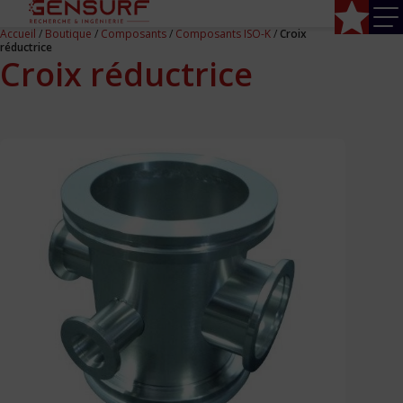
Accueil
/
Boutique
/
Composants
/
Composants ISO-K
/
Croix
réductrice
Croix réductrice
Accueil
Composants
Composants CF
Composants ISO-K
Composants KF
Enceintes
Hublots
Jauge
Pompe à sublimation Ti
Vannes