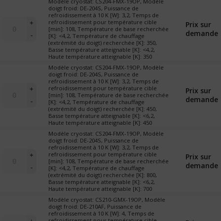
Modèle cryostat: CS204-FMX-19OP, Modèle
échantillon
doigt froid: DE-204S, Puissance de
refroidissement à 10 K [W]: 3,2, Temps de
sous
quantité
refroidissement pour température cible
+
Prix sur
vapeur"
de
[min]: 108, Température de base recherchée
demande
(cryostat
-
[K]: <4,2, Température de chauffage
Cryostat
de
(extrémité du doigt) recherchée [K]: 350,
"X-
Basse température atteignable [K]: <4,2,
table)
19
Haute température atteignable [K]: 350
omniplex-
Modèle cryostat: CS204-FMX-19OP, Modèle
échantillon
doigt froid: DE-204S, Puissance de
refroidissement à 10 K [W]: 3,2, Temps de
sous
quantité
refroidissement pour température cible
+
Prix sur
vapeur"
de
[min]: 108, Température de base recherchée
demande
(cryostat
-
[K]: <4,2, Température de chauffage
Cryostat
de
(extrémité du doigt) recherchée [K]: 450,
"X-
Basse température atteignable [K]: <6,2,
table)
19
Haute température atteignable [K]: 450
omniplex-
Modèle cryostat: CS204-FMX-19OP, Modèle
échantillon
doigt froid: DE-204S, Puissance de
refroidissement à 10 K [W]: 3,2, Temps de
sous
quantité
refroidissement pour température cible
+
Prix sur
vapeur"
de
[min]: 108, Température de base recherchée
demande
(cryostat
-
[K]: <4,2, Température de chauffage
Cryostat
de
(extrémité du doigt) recherchée [K]: 800,
"X-
Basse température atteignable [K]: <6,2,
table)
19
Haute température atteignable [K]: 700
omniplex-
Modèle cryostat: CS210-GMX-19OP, Modèle
échantillon
doigt froid: DE-210AF, Puissance de
refroidissement à 10 K [W]: 4, Temps de
sous
quantité
refroidissement pour température cible