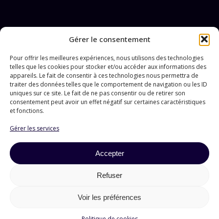
Gérer le consentement
Pour offrir les meilleures expériences, nous utilisons des technologies
256 chemin de la Bonde
telles que les cookies pour stocker et/ou accéder aux informations des
13120 Gardanne - FR
appareils. Le fait de consentir à ces technologies nous permettra de
du lundi au vendredi
traiter des données telles que le comportement de navigation ou les ID
de 9h à 18h
uniques sur ce site. Le fait de ne pas consentir ou de retirer son
+33(0)6.59.97.36.70
consentement peut avoir un effet négatif sur certaines caractéristiques
info@gensurf.fr
et fonctions.
COMPOSANTS
INSTRUMENTS
Gérer les services
Composants CF
Cryostats
Composants ISO-K
Dispositifs de rotation
Composants KF
Dispositifs de transfert et de
Accepter
Enceintes
déplacement
Hublots
Sources d'évaporation
Jauge
Refuser
Pompe à sublimation Ti
Vannes
Voir les préférences
Gestion des cookies
Mentions légales
Politique de cookies