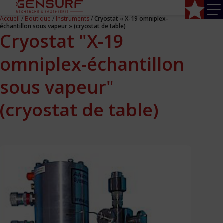
Accueil
/
Boutique
/
Instruments
/
Cryostat « X-19 omniplex-
échantillon sous vapeur » (cryostat de table)
Cryostat "X-19
omniplex-échantillon
sous vapeur"
Accueil
(cryostat de table)
Composants
Composants CF
Composants ISO-K
Composants KF
Enceintes
Hublots
Jauge
Pompe à sublimation Ti
Vannes