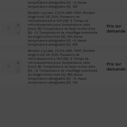
"X-
température atteignable [K]: <3, Haute
table)
19
température atteignable [K]: 350
omniplex-
Modèle cryostat: CS210-GMX-19OP, Modèle
échantillon
doigt froid: DE-210S, Puissance de
refroidissement à 10 K [W]: 9, Temps de
sous
quantité
refroidissement pour température cible
+
Prix sur
vapeur"
de
[min]: 80, Température de base recherchée
demande
(cryostat
-
[K]: <3, Température de chauffage (extrémité
Cryostat
de
du doigt) recherchée [K]: 450, Basse
"X-
température atteignable [K]: <5, Haute
table)
19
température atteignable [K]: 450
omniplex-
Modèle cryostat: CS210-GMX-19OP, Modèle
échantillon
doigt froid: DE-210S, Puissance de
refroidissement à 10 K [W]: 9, Temps de
sous
quantité
refroidissement pour température cible
+
Prix sur
vapeur"
de
[min]: 80, Température de base recherchée
demande
(cryostat
-
[K]: <3, Température de chauffage (extrémité
Cryostat
de
du doigt) recherchée [K]: 800, Basse
"X-
température atteignable [K]: <5, Haute
table)
19
température atteignable [K]: 700
omniplex-
échantillon
sous
Ajouter ma sélection
à ma liste de souhaits
vapeur"
(cryostat
de
table)