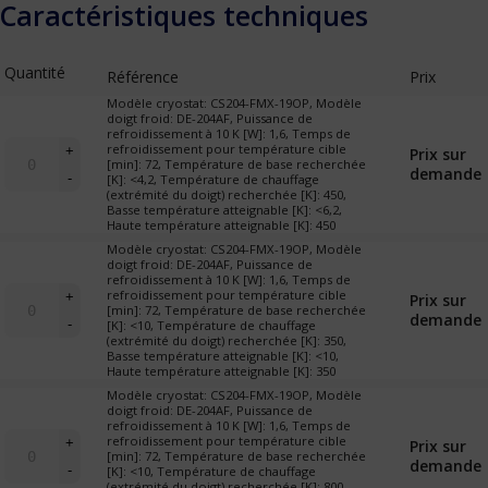
Caractéristiques techniques
Quantité
Référence
Prix
Modèle cryostat: CS204-FMX-19OP, Modèle
doigt froid: DE-204AF, Puissance de
refroidissement à 10 K [W]: 1,6, Temps de
quantité
refroidissement pour température cible
+
Prix sur
de
[min]: 72, Température de base recherchée
demande
-
[K]: <4,2, Température de chauffage
Cryostat
(extrémité du doigt) recherchée [K]: 450,
"X-
Basse température atteignable [K]: <6,2,
19
Haute température atteignable [K]: 450
omniplex-
Modèle cryostat: CS204-FMX-19OP, Modèle
échantillon
doigt froid: DE-204AF, Puissance de
refroidissement à 10 K [W]: 1,6, Temps de
sous
quantité
refroidissement pour température cible
+
Prix sur
vapeur"
de
[min]: 72, Température de base recherchée
demande
(cryostat
-
[K]: <10, Température de chauffage
Cryostat
de
(extrémité du doigt) recherchée [K]: 350,
"X-
Basse température atteignable [K]: <10,
table)
19
Haute température atteignable [K]: 350
omniplex-
Modèle cryostat: CS204-FMX-19OP, Modèle
échantillon
doigt froid: DE-204AF, Puissance de
refroidissement à 10 K [W]: 1,6, Temps de
sous
quantité
refroidissement pour température cible
+
Prix sur
vapeur"
de
[min]: 72, Température de base recherchée
demande
(cryostat
-
[K]: <10, Température de chauffage
Cryostat
de
(extrémité du doigt) recherchée [K]: 800,