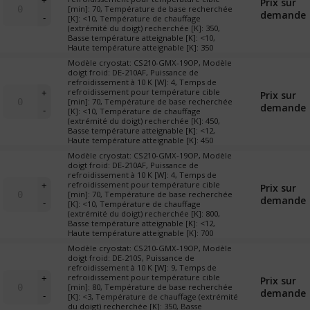
+
Prix sur
vapeur"
de
[min]: 70, Température de base recherchée
demande
(cryostat
-
[K]: <10, Température de chauffage
Cryostat
de
(extrémité du doigt) recherchée [K]: 350,
"X-
Basse température atteignable [K]: <10,
table)
19
Haute température atteignable [K]: 350
omniplex-
Modèle cryostat: CS210-GMX-19OP, Modèle
échantillon
doigt froid: DE-210AF, Puissance de
refroidissement à 10 K [W]: 4, Temps de
sous
quantité
refroidissement pour température cible
+
Prix sur
vapeur"
de
[min]: 70, Température de base recherchée
demande
(cryostat
-
[K]: <10, Température de chauffage
Cryostat
de
(extrémité du doigt) recherchée [K]: 450,
"X-
Basse température atteignable [K]: <12,
table)
19
Haute température atteignable [K]: 450
omniplex-
Modèle cryostat: CS210-GMX-19OP, Modèle
échantillon
doigt froid: DE-210AF, Puissance de
refroidissement à 10 K [W]: 4, Temps de
sous
quantité
refroidissement pour température cible
+
Prix sur
vapeur"
de
[min]: 70, Température de base recherchée
demande
(cryostat
-
[K]: <10, Température de chauffage
Cryostat
de
(extrémité du doigt) recherchée [K]: 800,
"X-
Basse température atteignable [K]: <12,
table)
19
Haute température atteignable [K]: 700
omniplex-
Modèle cryostat: CS210-GMX-19OP, Modèle
échantillon
doigt froid: DE-210S, Puissance de
refroidissement à 10 K [W]: 9, Temps de
sous
quantité
refroidissement pour température cible
+
Prix sur
vapeur"
de
[min]: 80, Température de base recherchée
demande
(cryostat
-
[K]: <3, Température de chauffage (extrémité
Cryostat
de
du doigt) recherchée [K]: 350, Basse