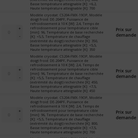
"X-
Basse température atteignable [K]: <6,2,
table)
19
Haute température atteignable [K]: 700
omniplex-
Modèle cryostat: CS204-FMX-19OP, Modèle
échantillon
doigt froid: DE-204PF, Puissance de
refroidissement à 10 K [W]: 2,4, Temps de
sous
quantité
refroidissement pour température cible
+
Prix sur
vapeur"
de
[min]: 96, Température de base recherchée
demande
(cryostat
-
[K]: <5,5, Température de chauffage
Cryostat
de
(extrémité du doigt) recherchée [K]: 350,
"X-
Basse température atteignable [K]: <5,5,
table)
19
Haute température atteignable [K]: 350
omniplex-
Modèle cryostat: CS204-FMX-19OP, Modèle
échantillon
doigt froid: DE-204PF, Puissance de
refroidissement à 10 K [W]: 2,4, Temps de
sous
quantité
refroidissement pour température cible
+
Prix sur
vapeur"
de
[min]: 96, Température de base recherchée
demande
(cryostat
-
[K]: <5,5, Température de chauffage
Cryostat
de
(extrémité du doigt) recherchée [K]: 450,
"X-
Basse température atteignable [K]: <7,5,
table)
19
Haute température atteignable [K]: 450
omniplex-
Modèle cryostat: CS204-FMX-19OP, Modèle
échantillon
doigt froid: DE-204PF, Puissance de
refroidissement à 10 K [W]: 2,4, Temps de
sous
quantité
refroidissement pour température cible
+
Prix sur
vapeur"
de
[min]: 96, Température de base recherchée
demande
(cryostat
-
[K]: <5,5, Température de chauffage
Cryostat
de
(extrémité du doigt) recherchée [K]: 800,
"X-
Basse température atteignable [K]: <7,5,
table)
19
Haute température atteignable [K]: 700
omniplex-