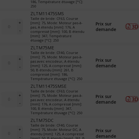
&
186, Température étuvage [°C]:
250
TR
(translateurs)
ZLTM11475SMS
Taille de bride: CF63, Course
quantité
+
[mm]: 75, Mode: Moteur pas-à-
Prix sur
3D
de
pas, A étendu [mm]: 176, A
demande
-
compressé [mm]: 100, B étendu
LTM
[mm]: 347, Température
&
étuvage [°C]: 250
TR
ZLTM75ME
(translateurs)
Taille de bride: CF40, Course
quantité
[mm]: 75, Mode: Moteur pas-à-
+
Prix sur
pas avec encodeur, A étendu
de
demande
[mm]: 125, A compressé [mm]:
-
LTM
50, B étendu [mm]: 261, B
&
compressé [mm]: 186,
Température étuvage [°C]: 250
TR
(translateurs)
ZLTM11475SMSE
Taille de bride: CF63, Course
quantité
+
[mm]: 75, Mode: Moteur pas-à-
Prix sur
3D
de
pas avec encodeur, A étendu
demande
-
[mm]: 176, A compressé [mm]:
LTM
100, B étendu [mm]: 347,
&
Température étuvage [°C]: 250
TR
ZLTM75DC
(translateurs)
Taille de bride: CF40, Course
quantité
+
[mm]: 75, Mode: Moteur DC, A
Prix sur
de
étendu [mm]: 125, A compressé
demande
-
[mm]: 50, B étendu [mm]: 261, B