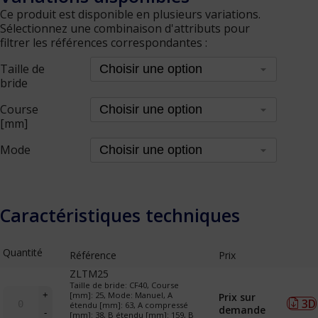
Ce produit est disponible en plusieurs variations.
Sélectionnez une combinaison d'attributs pour
filtrer les références correspondantes :
Taille de
bride
Course
[mm]
Mode
Caractéristiques techniques
Quantité
Référence
Prix
ZLTM25
Taille de bride: CF40, Course
quantité
+
[mm]: 25, Mode: Manuel, A
Prix sur
3D
de
étendu [mm]: 63, A compressé
demande
-
[mm]: 38, B étendu [mm]: 159, B
LTM