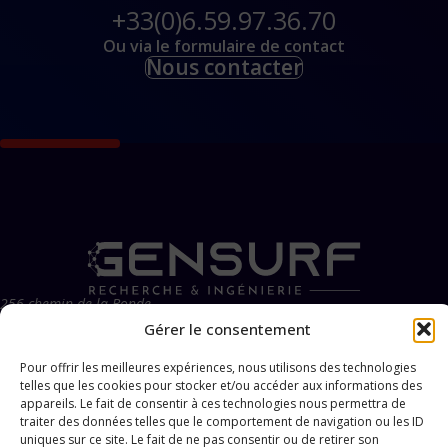
+33(0)6.59.97.36.70
Ou via le formulaire de contact
Nous contacter
256 chemin de la Bonde
13120 Gardanne - FR
Gérer le consentement
du lundi au vendredi
de 9h à 18h
Pour offrir les meilleures expériences, nous utilisons des technologies
+33(0)6.59.97.36.70
telles que les cookies pour stocker et/ou accéder aux informations des
info@gensurf.fr
appareils. Le fait de consentir à ces technologies nous permettra de
COMPOSANTS
INSTRUMENTS
traiter des données telles que le comportement de navigation ou les ID
uniques sur ce site. Le fait de ne pas consentir ou de retirer son
Composants CF
Cryostats