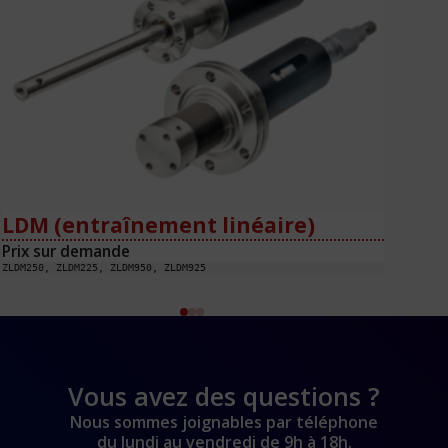
LDM (entraînement linéaire)
LD
Prix sur demande
Pri
ZLDM250, ZLDM225, ZLDM950, ZLDM925
Vous avez des questions ?
Nous sommes joignables par téléphone
du lundi au vendredi de 9h à 18h.