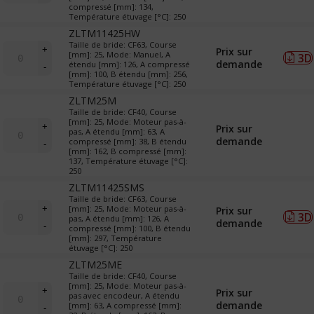
compressé [mm]: 134,
&
Température étuvage [°C]: 250
TR
ZLTM11425HW
(translateurs)
quantité
Taille de bride: CF63, Course
+
Prix sur
[mm]: 25, Mode: Manuel, A
3D
de
demande
étendu [mm]: 126, A compressé
-
LTM
[mm]: 100, B étendu [mm]: 256,
&
Température étuvage [°C]: 250
TR
ZLTM25M
(translateurs)
Taille de bride: CF40, Course
quantité
[mm]: 25, Mode: Moteur pas-à-
+
Prix sur
pas, A étendu [mm]: 63, A
de
demande
compressé [mm]: 38, B étendu
-
LTM
[mm]: 162, B compressé [mm]:
&
137, Température étuvage [°C]:
250
TR
(translateurs)
ZLTM11425SMS
Taille de bride: CF63, Course
quantité
+
[mm]: 25, Mode: Moteur pas-à-
Prix sur
3D
de
pas, A étendu [mm]: 126, A
demande
-
compressé [mm]: 100, B étendu
LTM
[mm]: 297, Température
&
étuvage [°C]: 250
TR
ZLTM25ME
(translateurs)
Taille de bride: CF40, Course
quantité
[mm]: 25, Mode: Moteur pas-à-
+
Prix sur
pas avec encodeur, A étendu
de
demande
[mm]: 63, A compressé [mm]:
-
LTM