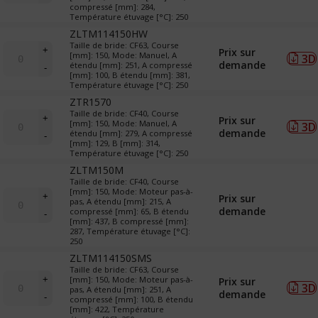
compressé [mm]: 284,
&
Température étuvage [°C]: 250
TR
ZLTM114150HW
(translateurs)
quantité
Taille de bride: CF63, Course
+
Prix sur
[mm]: 150, Mode: Manuel, A
3D
de
demande
étendu [mm]: 251, A compressé
-
LTM
[mm]: 100, B étendu [mm]: 381,
&
Température étuvage [°C]: 250
TR
ZTR1570
(translateurs)
quantité
Taille de bride: CF40, Course
+
Prix sur
[mm]: 150, Mode: Manuel, A
3D
de
demande
étendu [mm]: 279, A compressé
-
LTM
[mm]: 129, B [mm]: 314,
&
Température étuvage [°C]: 250
TR
ZLTM150M
(translateurs)
Taille de bride: CF40, Course
quantité
[mm]: 150, Mode: Moteur pas-à-
+
Prix sur
pas, A étendu [mm]: 215, A
de
demande
compressé [mm]: 65, B étendu
-
LTM
[mm]: 437, B compressé [mm]:
&
287, Température étuvage [°C]:
250
TR
(translateurs)
ZLTM114150SMS
Taille de bride: CF63, Course
quantité
+
[mm]: 150, Mode: Moteur pas-à-
Prix sur
3D
de
pas, A étendu [mm]: 251, A
demande
-
compressé [mm]: 100, B étendu
LTM
[mm]: 422, Température
&