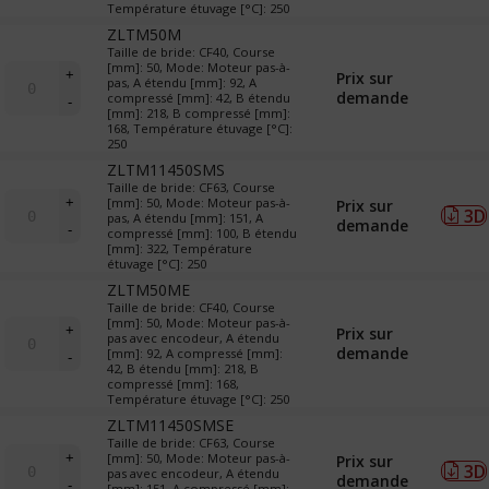
&
Température étuvage [°C]: 250
TR
ZLTM50M
(translateurs)
Taille de bride: CF40, Course
quantité
[mm]: 50, Mode: Moteur pas-à-
+
Prix sur
pas, A étendu [mm]: 92, A
de
demande
compressé [mm]: 42, B étendu
-
LTM
[mm]: 218, B compressé [mm]:
&
168, Température étuvage [°C]:
250
TR
(translateurs)
ZLTM11450SMS
Taille de bride: CF63, Course
quantité
+
[mm]: 50, Mode: Moteur pas-à-
Prix sur
3D
de
pas, A étendu [mm]: 151, A
demande
-
compressé [mm]: 100, B étendu
LTM
[mm]: 322, Température
&
étuvage [°C]: 250
TR
ZLTM50ME
(translateurs)
Taille de bride: CF40, Course
quantité
[mm]: 50, Mode: Moteur pas-à-
+
Prix sur
pas avec encodeur, A étendu
de
demande
[mm]: 92, A compressé [mm]:
-
LTM
42, B étendu [mm]: 218, B
&
compressé [mm]: 168,
Température étuvage [°C]: 250
TR
(translateurs)
ZLTM11450SMSE
Taille de bride: CF63, Course
quantité
+
[mm]: 50, Mode: Moteur pas-à-
Prix sur
3D
de
pas avec encodeur, A étendu
demande
-
[mm]: 151, A compressé [mm]: