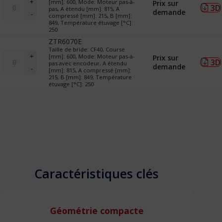
+
[mm]: 600, Mode: Moteur pas-à-
Prix sur
3D
de
pas, A étendu [mm]: 815, A
demande
-
compressé [mm]: 215, B [mm]:
LTM
849, Température étuvage [°C]:
&
250
TR
ZTR6070E
(translateurs)
Taille de bride: CF40, Course
quantité
+
[mm]: 600, Mode: Moteur pas-à-
Prix sur
3D
de
pas avec encodeur, A étendu
demande
-
[mm]: 815, A compressé [mm]:
LTM
215, B [mm]: 849, Température
&
étuvage [°C]: 250
TR
(translateurs)
Ajouter ma sélection
à ma liste de souhaits
Caractéristiques clés
Géométrie compacte