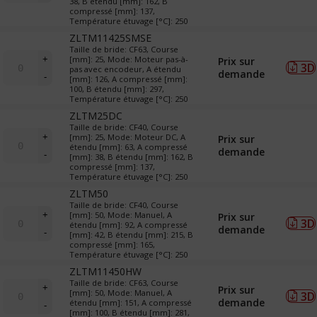
38, B étendu [mm]: 162, B
&
compressé [mm]: 137,
Température étuvage [°C]: 250
TR
(translateurs)
ZLTM11425SMSE
Taille de bride: CF63, Course
quantité
+
[mm]: 25, Mode: Moteur pas-à-
Prix sur
3D
de
pas avec encodeur, A étendu
demande
-
[mm]: 126, A compressé [mm]:
LTM
100, B étendu [mm]: 297,
&
Température étuvage [°C]: 250
TR
ZLTM25DC
(translateurs)
Taille de bride: CF40, Course
quantité
+
[mm]: 25, Mode: Moteur DC, A
Prix sur
de
étendu [mm]: 63, A compressé
demande
-
[mm]: 38, B étendu [mm]: 162, B
LTM
compressé [mm]: 137,
&
Température étuvage [°C]: 250
TR
ZLTM50
(translateurs)
Taille de bride: CF40, Course
quantité
+
[mm]: 50, Mode: Manuel, A
Prix sur
3D
de
étendu [mm]: 92, A compressé
demande
-
[mm]: 42, B étendu [mm]: 215, B
LTM
compressé [mm]: 165,
&
Température étuvage [°C]: 250
TR
ZLTM11450HW
(translateurs)
quantité
Taille de bride: CF63, Course
+
Prix sur
[mm]: 50, Mode: Manuel, A
3D
de
demande
étendu [mm]: 151, A compressé
-
LTM
[mm]: 100, B étendu [mm]: 281,