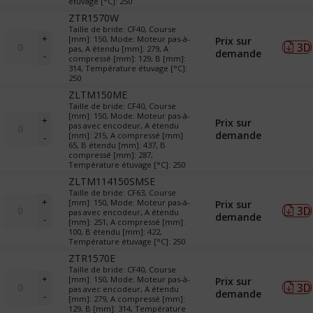
étuvage [°C]: 250
TR
ZTR1570W
(translateurs)
Taille de bride: CF40, Course
quantité
+
[mm]: 150, Mode: Moteur pas-à-
Prix sur
3D
de
pas, A étendu [mm]: 279, A
demande
-
compressé [mm]: 129, B [mm]:
LTM
314, Température étuvage [°C]:
&
250
TR
ZLTM150ME
(translateurs)
Taille de bride: CF40, Course
quantité
[mm]: 150, Mode: Moteur pas-à-
+
Prix sur
pas avec encodeur, A étendu
de
demande
[mm]: 215, A compressé [mm]:
-
LTM
65, B étendu [mm]: 437, B
&
compressé [mm]: 287,
Température étuvage [°C]: 250
TR
(translateurs)
ZLTM114150SMSE
Taille de bride: CF63, Course
quantité
+
[mm]: 150, Mode: Moteur pas-à-
Prix sur
3D
de
pas avec encodeur, A étendu
demande
-
[mm]: 251, A compressé [mm]:
LTM
100, B étendu [mm]: 422,
&
Température étuvage [°C]: 250
TR
ZTR1570E
(translateurs)
Taille de bride: CF40, Course
quantité
+
[mm]: 150, Mode: Moteur pas-à-
Prix sur
3D
de
pas avec encodeur, A étendu
demande
-
[mm]: 279, A compressé [mm]:
LTM
129, B [mm]: 314, Température