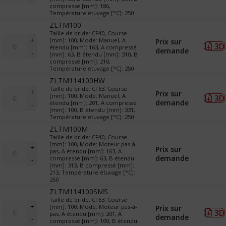
LTM
compressé [mm]: 186,
&
Température étuvage [°C]: 250
TR
ZLTM100
(translateurs)
Taille de bride: CF40, Course
quantité
+
[mm]: 100, Mode: Manuel, A
Prix sur
3D
de
étendu [mm]: 163, A compressé
demande
-
[mm]: 63, B étendu [mm]: 310, B
LTM
compressé [mm]: 210,
&
Température étuvage [°C]: 250
TR
ZLTM114100HW
(translateurs)
quantité
Taille de bride: CF63, Course
+
Prix sur
[mm]: 100, Mode: Manuel, A
3D
de
demande
étendu [mm]: 201, A compressé
-
LTM
[mm]: 100, B étendu [mm]: 331,
&
Température étuvage [°C]: 250
TR
ZLTM100M
(translateurs)
Taille de bride: CF40, Course
quantité
[mm]: 100, Mode: Moteur pas-à-
+
Prix sur
pas, A étendu [mm]: 163, A
de
demande
compressé [mm]: 63, B étendu
-
LTM
[mm]: 313, B compressé [mm]:
&
213, Température étuvage [°C]:
250
TR
(translateurs)
ZLTM114100SMS
Taille de bride: CF63, Course
quantité
+
[mm]: 100, Mode: Moteur pas-à-
Prix sur
3D
de
pas, A étendu [mm]: 201, A
demande
-
compressé [mm]: 100, B étendu
LTM