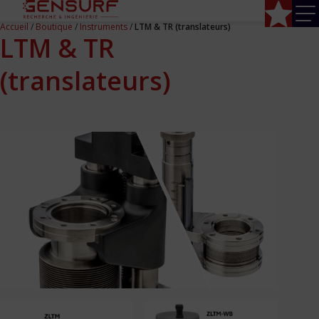
Accueil
/
Boutique
/
Instruments
/
LTM & TR (translateurs)
LTM & TR
(translateurs)
Accueil
Composants
Composants CF
Composants ISO-K
Composants KF
Enceintes
Hublots
Jauge
Pompe à sublimation Ti
Vannes