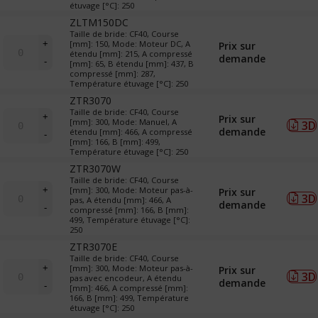
&
étuvage [°C]: 250
TR
ZLTM150DC
(translateurs)
Taille de bride: CF40, Course
quantité
+
[mm]: 150, Mode: Moteur DC, A
Prix sur
de
étendu [mm]: 215, A compressé
demande
-
[mm]: 65, B étendu [mm]: 437, B
LTM
compressé [mm]: 287,
&
Température étuvage [°C]: 250
TR
ZTR3070
(translateurs)
quantité
Taille de bride: CF40, Course
+
Prix sur
[mm]: 300, Mode: Manuel, A
3D
de
demande
étendu [mm]: 466, A compressé
-
LTM
[mm]: 166, B [mm]: 499,
&
Température étuvage [°C]: 250
TR
ZTR3070W
(translateurs)
Taille de bride: CF40, Course
quantité
+
[mm]: 300, Mode: Moteur pas-à-
Prix sur
3D
de
pas, A étendu [mm]: 466, A
demande
-
compressé [mm]: 166, B [mm]:
LTM
499, Température étuvage [°C]:
&
250
TR
ZTR3070E
(translateurs)
Taille de bride: CF40, Course
quantité
+
[mm]: 300, Mode: Moteur pas-à-
Prix sur
3D
de
pas avec encodeur, A étendu
demande
-
[mm]: 466, A compressé [mm]:
LTM
166, B [mm]: 499, Température
&
étuvage [°C]: 250
TR