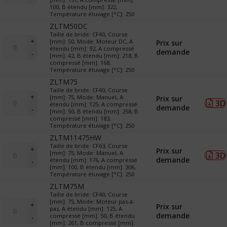
LTM
100, B étendu [mm]: 322,
&
Température étuvage [°C]: 250
TR
ZLTM50DC
(translateurs)
Taille de bride: CF40, Course
quantité
+
[mm]: 50, Mode: Moteur DC, A
Prix sur
de
étendu [mm]: 92, A compressé
demande
-
[mm]: 42, B étendu [mm]: 218, B
LTM
compressé [mm]: 168,
&
Température étuvage [°C]: 250
TR
ZLTM75
(translateurs)
Taille de bride: CF40, Course
quantité
+
[mm]: 75, Mode: Manuel, A
Prix sur
3D
de
étendu [mm]: 125, A compressé
demande
-
[mm]: 50, B étendu [mm]: 258, B
LTM
compressé [mm]: 183,
&
Température étuvage [°C]: 250
TR
ZLTM11475HW
(translateurs)
quantité
Taille de bride: CF63, Course
+
Prix sur
[mm]: 75, Mode: Manuel, A
3D
de
demande
étendu [mm]: 176, A compressé
-
LTM
[mm]: 100, B étendu [mm]: 306,
&
Température étuvage [°C]: 250
TR
ZLTM75M
(translateurs)
Taille de bride: CF40, Course
quantité
[mm]: 75, Mode: Moteur pas-à-
+
Prix sur
pas, A étendu [mm]: 125, A
de
demande
compressé [mm]: 50, B étendu
-
LTM
[mm]: 261, B compressé [mm]: