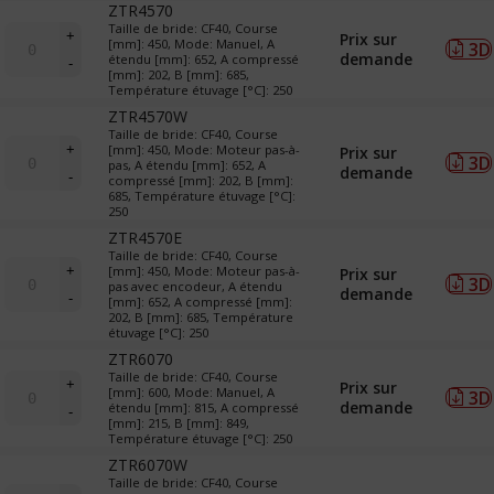
ZTR4570
(translateurs)
quantité
Taille de bride: CF40, Course
+
Prix sur
[mm]: 450, Mode: Manuel, A
3D
de
demande
étendu [mm]: 652, A compressé
-
LTM
[mm]: 202, B [mm]: 685,
&
Température étuvage [°C]: 250
TR
ZTR4570W
(translateurs)
Taille de bride: CF40, Course
quantité
+
[mm]: 450, Mode: Moteur pas-à-
Prix sur
3D
de
pas, A étendu [mm]: 652, A
demande
-
compressé [mm]: 202, B [mm]:
LTM
685, Température étuvage [°C]:
&
250
TR
ZTR4570E
(translateurs)
Taille de bride: CF40, Course
quantité
+
[mm]: 450, Mode: Moteur pas-à-
Prix sur
3D
de
pas avec encodeur, A étendu
demande
-
[mm]: 652, A compressé [mm]:
LTM
202, B [mm]: 685, Température
&
étuvage [°C]: 250
TR
ZTR6070
(translateurs)
quantité
Taille de bride: CF40, Course
+
Prix sur
[mm]: 600, Mode: Manuel, A
3D
de
demande
étendu [mm]: 815, A compressé
-
LTM
[mm]: 215, B [mm]: 849,
&
Température étuvage [°C]: 250
TR
ZTR6070W
(translateurs)
Taille de bride: CF40, Course
quantité