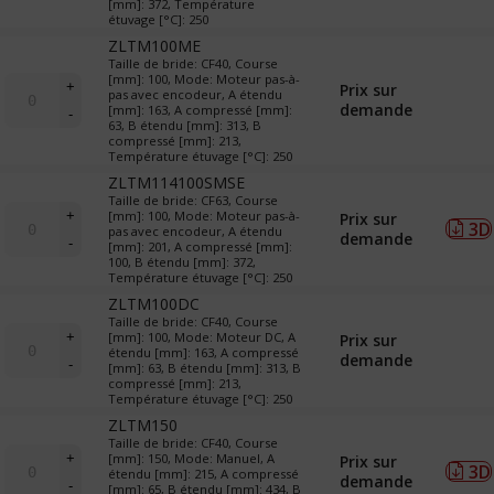
[mm]: 372, Température
&
étuvage [°C]: 250
TR
ZLTM100ME
(translateurs)
Taille de bride: CF40, Course
quantité
[mm]: 100, Mode: Moteur pas-à-
+
Prix sur
pas avec encodeur, A étendu
de
demande
[mm]: 163, A compressé [mm]:
-
LTM
63, B étendu [mm]: 313, B
&
compressé [mm]: 213,
Température étuvage [°C]: 250
TR
(translateurs)
ZLTM114100SMSE
Taille de bride: CF63, Course
quantité
+
[mm]: 100, Mode: Moteur pas-à-
Prix sur
3D
de
pas avec encodeur, A étendu
demande
-
[mm]: 201, A compressé [mm]:
LTM
100, B étendu [mm]: 372,
&
Température étuvage [°C]: 250
TR
ZLTM100DC
(translateurs)
Taille de bride: CF40, Course
quantité
+
[mm]: 100, Mode: Moteur DC, A
Prix sur
de
étendu [mm]: 163, A compressé
demande
-
[mm]: 63, B étendu [mm]: 313, B
LTM
compressé [mm]: 213,
&
Température étuvage [°C]: 250
TR
ZLTM150
(translateurs)
Taille de bride: CF40, Course
quantité
+
[mm]: 150, Mode: Manuel, A
Prix sur
3D
de
étendu [mm]: 215, A compressé
demande
-
[mm]: 65, B étendu [mm]: 434, B
LTM