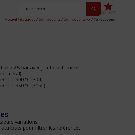
MA LISTE
Accueil
/
Boutique
/
Composants
/
Composants KF
/
Té réducteur
ar à 2.5 bar avec joint élastomère
int métal)
 °C à 300 °C (304)
 °C à 350 °C (316L)
les
sieurs variations.
ttributs pour filtrer les références