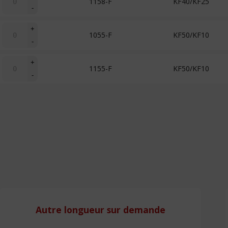
1158-F
KF40/KF25
de
-
Té
réducteur
quantité
+
1055-F
KF50/KF10
de
-
Té
réducteur
quantité
+
1155-F
KF50/KF10
de
-
Té
réducteur
Ajouter ma sélection
à ma liste de souhaits
Autre longueur sur demande