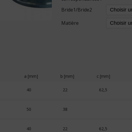
Bride1/Bride2
Matière
a [mm]
b [mm]
c [mm]
40
22
62,5
50
38
40
22
62,5