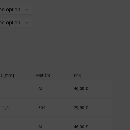
s [mm]
Matière
Prix
Al
46,00
€
1,5
304
79,90
€
Al
46,00
€