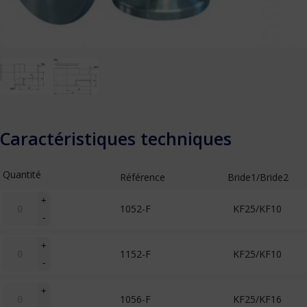
Caractéristiques techniques
Quantité
Référence
Bride1/Bride2
quantité
+
1052-F
KF25/KF10
de
-
Té
réducteur
quantité
+
1152-F
KF25/KF10
de
-
Té
réducteur
quantité
+
1056-F
KF25/KF16
de