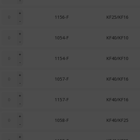
-
Té
réducteur
quantité
+
1156-F
KF25/KF16
de
-
Té
réducteur
quantité
+
1054-F
KF40/KF10
de
-
Té
réducteur
quantité
+
1154-F
KF40/KF10
de
-
Té
réducteur
quantité
+
1057-F
KF40/KF16
de
-
Té
réducteur
quantité
+
1157-F
KF40/KF16
de
-
Té
réducteur
quantité
+
1058-F
KF40/KF25
de
-
Té
réducteur
quantité
+