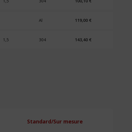
1,5
304
100,10
€
Al
119,00
€
1,5
304
143,40
€
Standard/Sur mesure