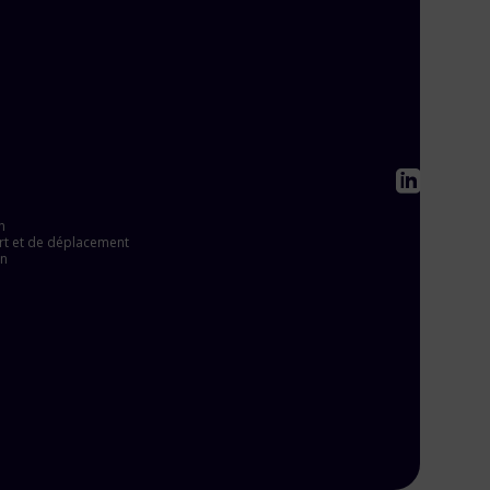
n
ert et de déplacement
on