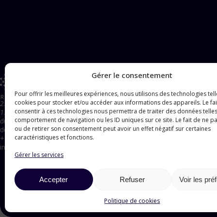
Gérer le consentement
COMPOSANTS
Composants CF
Pour offrir les meilleures expériences, nous utilisons des technologies tell
Composants ISO-K
cookies pour stocker et/ou accéder aux informations des appareils. Le fai
256 chemin de la Bonde
Composants KF
consentir à ces technologies nous permettra de traiter des données telles
13120 Gardanne - FR
Enceintes
comportement de navigation ou les ID uniques sur ce site. Le fait de ne p
du lundi au vendredi
Hublots
ou de retirer son consentement peut avoir un effet négatif sur certaines
de 9h à 18h
Jauge
Pompe à sublimation Ti
caractéristiques et fonctions.
+33(0)6.59.97.36.70
Vannes
info@gensurf.fr
Gérer les services
Accepter
Refuser
Voir les pré
Politique de cookies