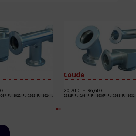
Coude
Plage
Plage
30
€
20,70
€
–
96,60
€
de
de
1022P-F, 1024P-F, 1026P-F, 1021-F, 1022-F, 1024-F, 1026-F, 1027-F, 11214-F, 11224-F, 11244-F, 11264-F, 11274-F, 1121-F, 1122-F, 1124-F, 1126-F, 1127-F
prix :
prix :
24,70 €
20,70 €
à
à
109,30 €
96,60 €