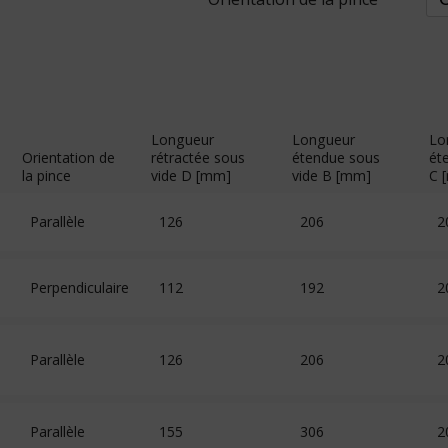
Longueur
Longueur
Lo
Orientation de
rétractée sous
étendue sous
ét
la pince
vide D [mm]
vide B [mm]
C 
Parallèle
126
206
2
Perpendiculaire
112
192
2
Parallèle
126
206
2
Parallèle
155
306
2