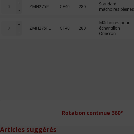
quantité
stick)
+
Standard
ZMH275P
CF40
280
de
mâchoires pleines
-
MH
(wobble
Mâchoires pour
stick)
quantité
+
ZMH275FL
CF40
280
échantillon
de
-
Omicron
MH
(wobble
stick)
Ajouter ma sélection
à ma liste de souhaits
Rotation continue 360°
Articles suggérés