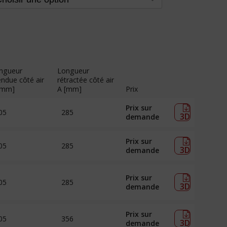
ngueur
Longueur
endue côté air
rétractée côté air
[mm]
A [mm]
Prix
Prix sur
05
285
3D
demande
Prix sur
05
285
3D
demande
Prix sur
05
285
3D
demande
Prix sur
05
356
3D
demande