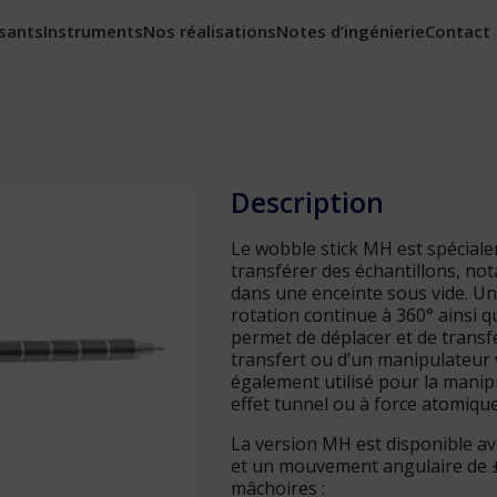
sants
Instruments
Nos réalisations
Notes d’ingénierie
Contact
Description
Le wobble stick MH est spécial
transférer des échantillons, n
dans une enceinte sous vide. Un
rotation continue à 360° ainsi q
permet de déplacer et de transf
transfert ou d’un manipulateur ve
également utilisé pour la manip
effet tunnel ou à force atomique
La version MH est disponible av
et un mouvement angulaire de ±2
mâchoires :