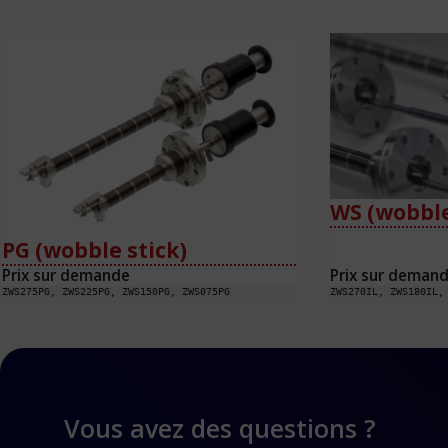
WS (wobble
PG (wobble stick)
Prix sur demande
Prix sur deman
ZWS275PG, ZWS225PG, ZWS150PG, ZWS075PG
Vous avez des questions ?