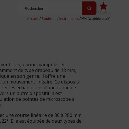
MA LISTE
Accueil
/
Boutique
/
Instruments
/
MH (wobble stick)
ement conçu pour manipuler et
otamment de type drapeau de 18 mm,
ique en son genre, il offre une
u’un mouvement linéaire. Ce dispositif
érer les échantillons d’une canne de
rs un autre dispositif. Il est
ulation de pointes de microscope à
.
ec une course linéaire de 80 à 280 mm
2°. Elle est équipée de deux types de