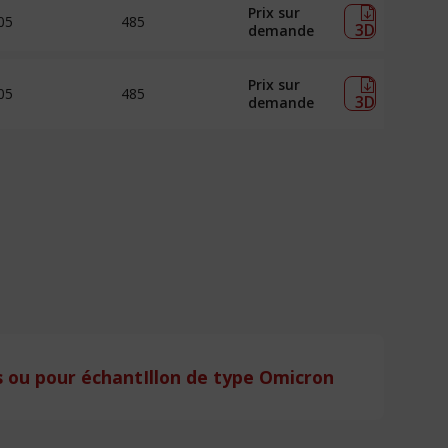
Prix sur
05
485
3D
demande
Prix sur
05
485
3D
demande
 ou pour échantIllon de type Omicron