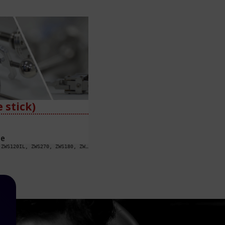
 stick)
de
ZWS270IL, ZWS180IL, ZWS120IL, ZWS270, ZWS180, ZWS120