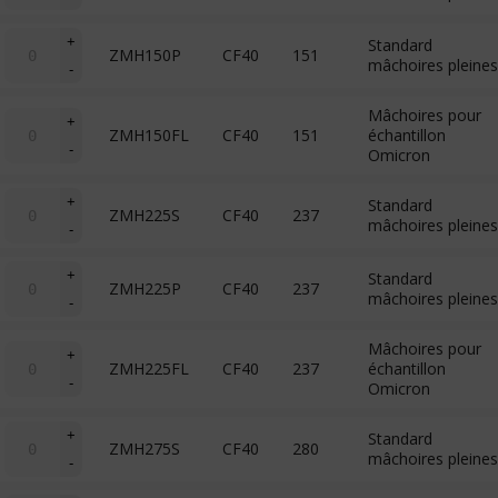
MH
(wobble
quantité
stick)
+
Standard
ZMH150P
CF40
151
de
mâchoires pleines
-
MH
(wobble
Mâchoires pour
stick)
quantité
+
ZMH150FL
CF40
151
échantillon
de
-
Omicron
MH
(wobble
stick)
quantité
+
Standard
ZMH225S
CF40
237
de
mâchoires pleines
-
MH
(wobble
quantité
stick)
+
Standard
ZMH225P
CF40
237
de
mâchoires pleines
-
MH
(wobble
Mâchoires pour
stick)
quantité
+
ZMH225FL
CF40
237
échantillon
de
-
Omicron
MH
(wobble
stick)
quantité
+
Standard
ZMH275S
CF40
280
de
mâchoires pleines
-
MH
(wobble