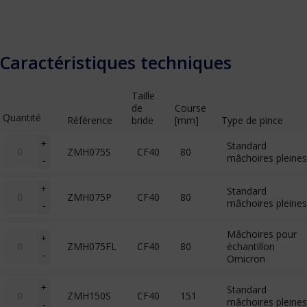
Caractéristiques techniques
Taille
de
Course
Quantité
Référence
bride
[mm]
Type de pince
quantité
+
Standard
ZMH075S
CF40
80
de
mâchoires pleines
-
MH
(wobble
quantité
stick)
+
Standard
ZMH075P
CF40
80
de
mâchoires pleines
-
MH
(wobble
Mâchoires pour
stick)
quantité
+
ZMH075FL
CF40
80
échantillon
de
-
Omicron
MH
(wobble
stick)
quantité
+
Standard
ZMH150S
CF40
151
de
mâchoires pleines
-