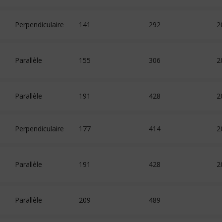
Perpendiculaire
141
292
2
Parallèle
155
306
2
Parallèle
191
428
2
Perpendiculaire
177
414
2
Parallèle
191
428
2
Parallèle
209
489