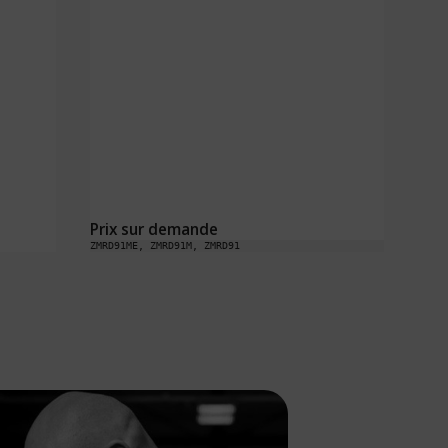
Prix sur demande
Pri
ZMRD91ME, ZMRD91M, ZMRD91
ZRD94