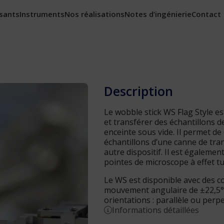
sants
Instruments
Nos réalisations
Notes d’ingénierie
Contact
Description
Le wobble stick WS Flag Style e
et transférer des échantillons
enceinte sous vide. Il permet de
échantillons d’une canne de tra
autre dispositif. Il est égalemen
pointes de microscope à effet t
Le WS est disponible avec des c
mouvement angulaire de ±22,5°.
orientations : parallèle ou perpe
Informations détaillées