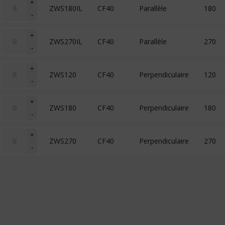
stick)
+
ZWS180IL
CF40
Parallèle
180
de
-
WS
(wobble
quantité
stick)
+
ZWS270IL
CF40
Parallèle
270
de
-
WS
(wobble
quantité
stick)
+
ZWS120
CF40
Perpendiculaire
120
de
-
WS
(wobble
quantité
stick)
+
ZWS180
CF40
Perpendiculaire
180
de
-
WS
(wobble
quantité
stick)
+
ZWS270
CF40
Perpendiculaire
270
de
-
WS
(wobble
stick)
Ajouter ma sélection
à ma liste de souhaits