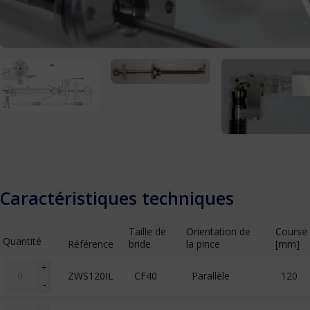
Caractéristiques techniques
Taille de
Orientation de
Course
Quantité
Référence
bride
la pince
[mm]
quantité
+
ZWS120IL
CF40
Parallèle
120
de
-
WS
(wobble
quantité