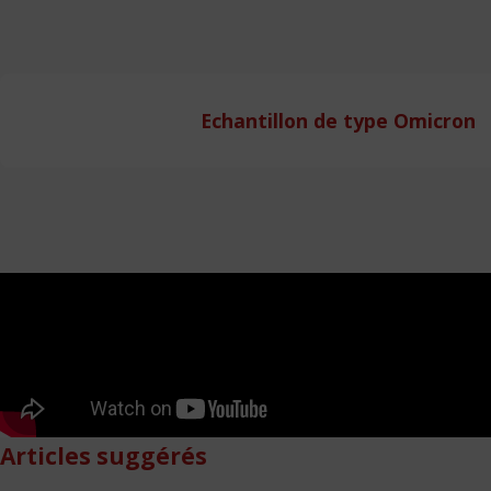
Echantillon de type Omicron
Articles suggérés