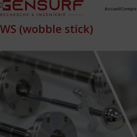
Accueil
Compo
WS (wobble stick)