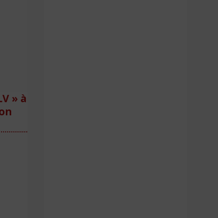
V » à
ion