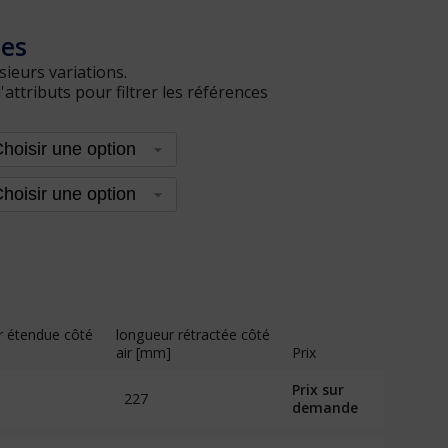
les
sieurs variations.
ttributs pour filtrer les références
r étendue côté
longueur rétractée côté
air [mm]
Prix
Prix sur
227
demande